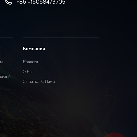
+86 -15058473705
Компания
ым
Новости
О Нас
яжелой
Связаться С Нами