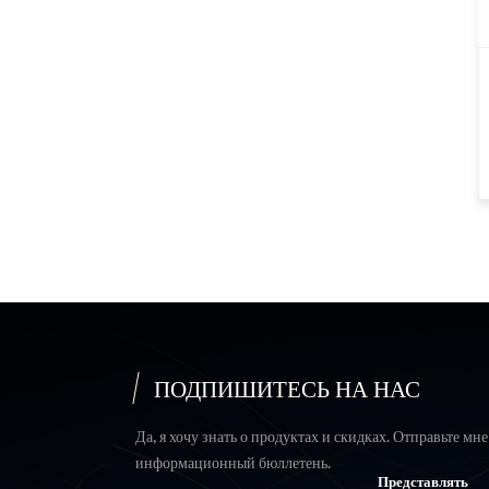
5:1 6:1 7:1 Подъемный
строп из полиэстера 3T,
круглый строп
Ремни с храповым
механизмом 2 дюйма x
10 000 фунтов x 27
футов Для тяжелых
условий эксплуатации
ПОДПИШИТЕСЬ НА НАС
Да, я хочу знать о продуктах и скидках. Отправьте мне
информационный бюллетень.
Представлять