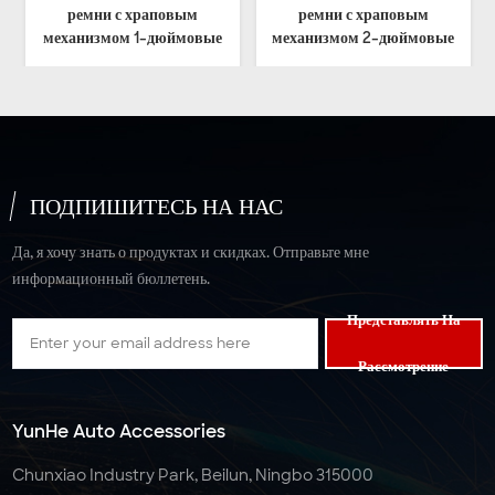
ым
ремни с храповым
25mm 38mm 50mm 75
мовые
механизмом 2-дюймовые
100mm Polyester
ера
лямки из полиэстера
Webbing for Ratchet Ti
Down Straps
ПОДПИШИТЕСЬ НА НАС
Да, я хочу знать о продуктах и скидках. Отправьте мне
информационный бюллетень.
Представлять На
Рассмотрение
YunHe Auto Accessories
Chunxiao Industry Park, Beilun, Ningbo 315000