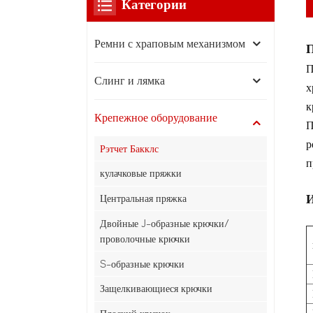
Категории
Ремни с храповым механизмом
П
П
Слинг и лямка
х
к
Крепежное оборудование
П
р
Рэтчет Бакклс
п
кулачковые пряжки
И
Центральная пряжка
Двойные J-образные крючки/
проволочные крючки
S-образные крючки
Защелкивающиеся крючки