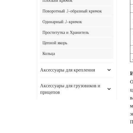
Плоский крючок
Поворотный J-образный крючок
Одинарный J-крючок
Проститутка и Хранитель
Цепной якорь
Кольца
Аксессуары для крепления
И
О
Аксессуары для грузовиков и
ц
прицепов
в
м
Аксессуары для безопасности
э
П