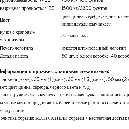
Грузоподъемность/ WLL
750 кг/1100 фунтов
Разрывная прочность/MBS
1500 кг/3300 фунтов
цвет цинка, серебра, черного, син
Цвет
индивидуальному заказу
Ручка с храповым
стальная ручка
механизмом
Печать логотипа
имеется штампованный логотип
Детали пакета
60 шт. в одной коробке, 40 коро
нформация о пряжке с храповым механизмом:
сновной размер: 25 мм (1 дюйм), 38 мм (1,5 дюйма), 50 мм (2
вет: цвет цинка, серебра, черного цвета и т. д.
ариант ручки: стальная ручка, пластиковая ручка, алюминиевая р
ы также можем предоставить более толстые ремни в соответст
ксплуатации.
олитика образца: БЕСПЛАТНЫЙ образец + Бесплатная доставка 