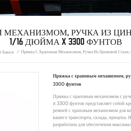
 МЕХАНИЗМОМ, РУЧКА ИЗ ЦИНК
1/16 ДЮЙМА X 3300 ФУНТОВ
Пряжка С Храповым Механизмом, Ручка Из Цинковой Стали,
/
т Бакклс
Пряжка с храповым механизмом, ручк
3300 фунтов
Пряжка с храповым механизмом с ручк
x 3300 фунтов представляет собой к
ремней с храповым механизмом для к
вашего транспорта, склада, прицепа.
разработана для обеспечения максима