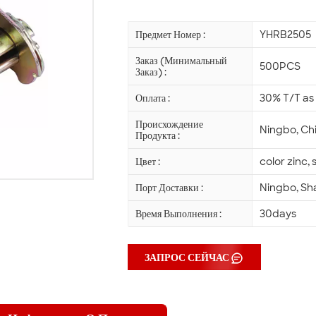
Предмет Номер :
YHRB2505
Заказ (Минимальный
500PCS
Заказ) :
Оплата :
30% T/T as 
Происхождение
Ningbo, Ch
Продукта :
Цвет :
color zinc, 
Порт Доставки :
Ningbo, Sh
Время Выполнения :
30days
ЗАПРОС СЕЙЧАС