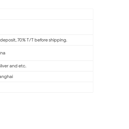
deposit, 70% T/T before shipping.
ina
silver and etc.
anghai